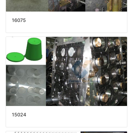
16075
15024