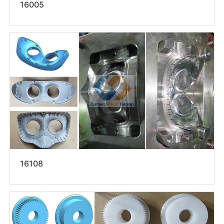
16005
16108